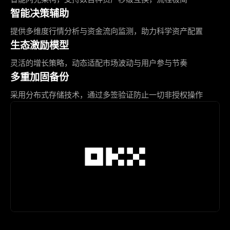
智能决策辅助
提供多维度行情分析与资金流向监测，助力科学资产配置
生态激励模型
灵活的增长策略，动态适配市场波动与用户参与节奏
多重加固备份
采用分布式存储技术，通过多签验证防止一切非授权操作