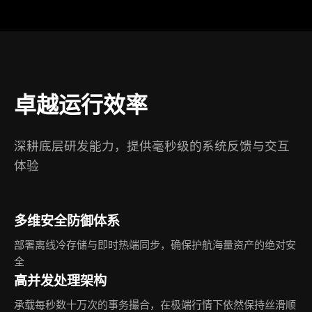
卓越运行效率
深耕底层研发能力，提供毫秒级的系统反馈与交互
体验
多维安全防御体系
部署离线冷存储与即时热端同步，确保护航海量资产的绝对安
全
高并发处理架构
承载每秒数十万次的事务撮合，在极端行情下依然保持丝滑顺