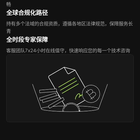
畅
全球合规化路径
持有多个法域的合规资质，遵循各地区法律规范，保障服务长
青
全时段专家保障
客服团队7x24小时在线值守，快速响应您的每一个技术咨询