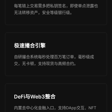
每笔链上交易需多把私钥签名，即使单点泄露也
无法转移资产，安全等级银行级。
极速撮合引擎
自研撮合系统每秒处理百万笔订单，毫秒级成
交，无卡顿，支持现货与高频合约。
DeFi与Web3整合
内置去中心化金融入口，支持DApp交互、NFT