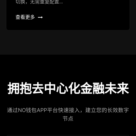
切换，无需重复配置...
查看更多
拥抱去中心化金融未来
通过NO钱包APP平台快速接入，建立您的长效数字
节点