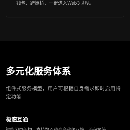
钱包、跨链桥，一键进入Web3世界。
多元化服务体系
组件式服务模型，用户可根据自身需求即时启用特
定功能
极速互通
智能闪兑架构，支持数百种资产秒级互换，流程极简